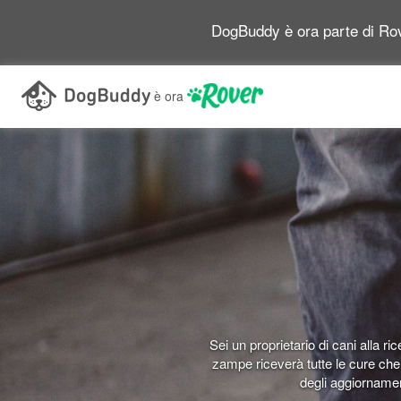
DogBuddy è ora parte di Rov
è ora
Sei un proprietario di cani alla ric
zampe riceverà tutte le cure che 
degli aggiornament