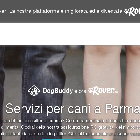
er! La nostra piattaforma è migliorata ed è diventata
è ora
Servizi per cani a Parm
erca del tuo dog sitter di fiducia? Cerca tra centinaia di dog sitter accog
si merita. Godrai della nostra assicurazione RC gratuita, del rimborso
i costanti da parte dei dog sitter. Offri al tuo cucciolo una super vaca