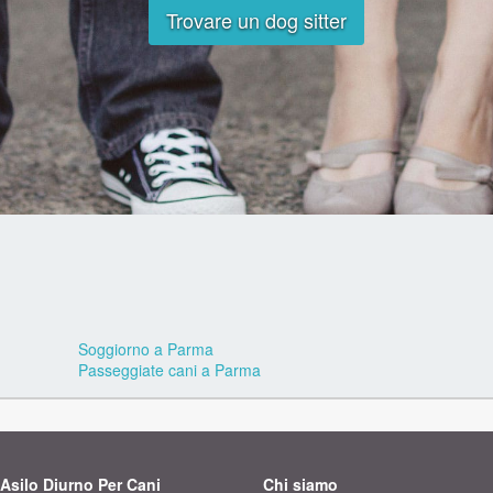
Trovare un dog sitter
Soggiorno a Parma
Passeggiate cani a Parma
Asilo Diurno Per Cani
Chi siamo