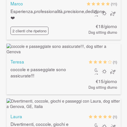
Marco
(11)
Esperienza,professionalità,precisione,dedizione
❤️
€18/giorno
2 clienti che ripetono
Dog sitting diurno
Teresa
(1)
coccole e passeggiate sono
assicurate!!!
€15/giorno
Dog sitting diurno
Laura
(1)
Divertimenti, coccole, giochi e