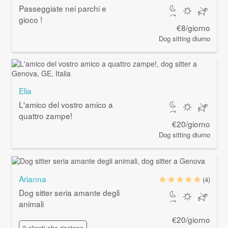
Passeggiate nei parchi e
gioco !
€8/giorno
Dog sitting diurno
Elia
L'amico del vostro amico a
quattro zampe!
€20/giorno
Dog sitting diurno
Arianna
(4)
Dog sitter seria amante degli
animali
€20/giorno
2 clienti che ripetono