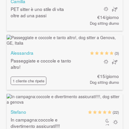
Camilla
PET sitter è uno stile di vita
oltre ad una passi
€14/giorno
Dog sitting diurno
Alessandra
(3)
Passeggiate e coccole e tanto
altro!
€15/giorno
1 cliente che ripete
Dog sitting diurno
Stefano
(22)
In campagna:coccole e
divertimento assicurati!!!!