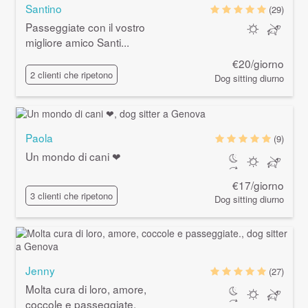
Santino
(29)
Passeggiate con il vostro
migliore amico Santi...
€20/giorno
2 clienti che ripetono
Dog sitting diurno
Paola
(9)
Un mondo di cani ❤
€17/giorno
3 clienti che ripetono
Dog sitting diurno
Jenny
(27)
Molta cura di loro, amore,
coccole e passeggiate.